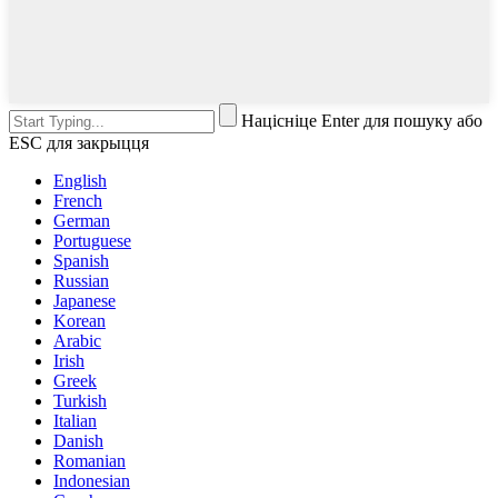
Націсніце Enter для пошуку або
ESC для закрыцця
English
French
German
Portuguese
Spanish
Russian
Japanese
Korean
Arabic
Irish
Greek
Turkish
Italian
Danish
Romanian
Indonesian