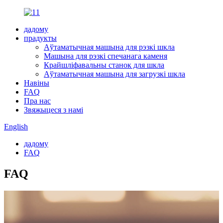
дадому
прадукты
Аўтаматычная машына для рэзкі шкла
Машына для рэзкі спечанага каменя
Крайшліфавальны станок для шкла
Аўтаматычная машына для загрузкі шкла
Навіны
FAQ
Пра нас
Звяжыцеся з намі
English
дадому
FAQ
FAQ