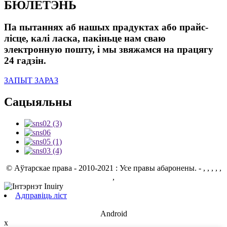
БЮЛЕТЭНЬ
Па пытаннях аб нашых прадуктах або прайс-
лісце, калі ласка, пакіньце нам сваю
электронную пошту, і мы звяжамся на працягу
24 гадзін.
ЗАПЫТ ЗАРАЗ
Сацыяльны
© Аўтарскае права - 2010-2021 : Усе правы абаронены.
- , , , , ,
,
Адправіць ліст
Android
x