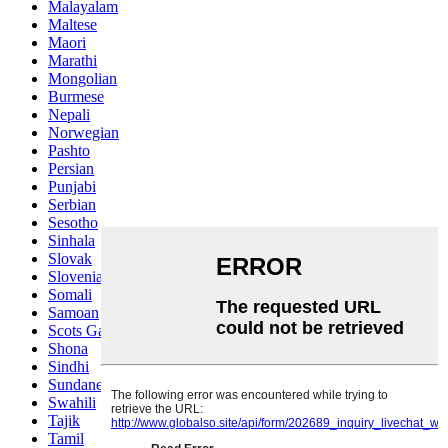
Malayalam
Maltese
Maori
Marathi
Mongolian
Burmese
Nepali
Norwegian
Pashto
Persian
Punjabi
Serbian
Sesotho
Sinhala
Slovak
Slovenian
Somali
Samoan
Scots Gaelic
Shona
Sindhi
Sundanese
Swahili
Tajik
Tamil