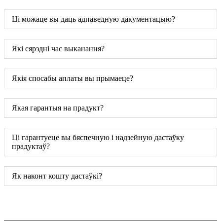
Ці можаце вы даць адпаведную дакументацыю?
Які сярэдні час выканання?
Якія спосабы аплаты вы прымаеце?
Якая гарантыя на прадукт?
Ці гарантуеце вы бяспечную і надзейную дастаўку
прадуктаў?
Як наконт кошту дастаўкі?