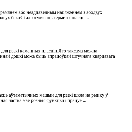
 рамянём або неадпаведным нацяжэннем з абодвух
вух бакоў і адрэгуляваць герметычнасць ...
 для рэзкі каменных пласцін.Яго таксама можна
меннай дошкі можа быць апрацоўкай штучнага кварцавага
асць аўтаматычных машын для рэзкі шкла на рынку ў
ая частка мае розныя функцыі і працуе ...