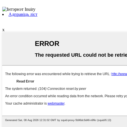
Адправіць ліст
x