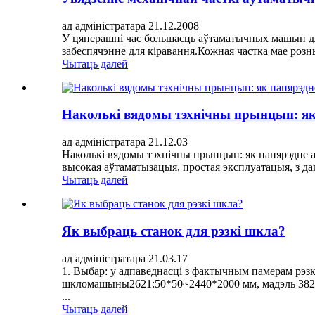
ад адміністратара 21.12.2008
У цяперашні час большасць аўтаматычных машын для
забеспячэнне для кіравання.Кожная частка мае розн
Чытаць далей
Наколькі вядомы тэхнічны прынцып: як
ад адміністратара 21.12.03
Наколькі вядомы тэхнічны прынцып: як папярэдне а
высокая аўтаматызацыя, простая эксплуатацыя, з дап
Чытаць далей
Як выбраць станок для рэзкі шкла?
ад адміністратара 21.03.17
1. Выбар: у адпаведнасці з фактычным памерам рэзк
шкломашыны2621:50*50~2440*2000 мм, мадэль 3826
...
Чытаць далей