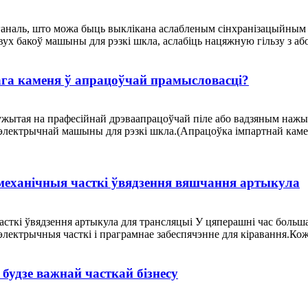
яганаль, што можа быць выклікана аслабленым сінхранізацыйным
х бакоў машыны для рэзкі шкла, аслабіць нацяжную гільзу з абод
ага каменя ў апрацоўчай прамысловасці?
жытая на прафесійнай дрэваапрацоўчай піле або вадзяным нажы
таэлектрычнай машыны для рэзкі шкла.(Апрацоўка імпартнай ка
еханічныя часткі ўвядзення вяшчання артыкула
сткі ўвядзення артыкула для трансляцыі У цяперашні час больш
лектрычныя часткі і праграмнае забеспячэнне для кіравання.Кожн
удзе важнай часткай бізнесу