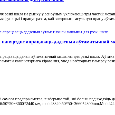
 рэзкі шкла на рынку ў асноўным уключаюць тры часткі: механі
ыя функцыі і працуе разам, каб завяршыць агульную працу аўтам
 папярэдне апрацаваць дадзеныя аўтаматычнай 
працаваць даныя аўтаматычнай машыны для рэзкі шкла. Аўтаматы
амогай камп'ютэрнага кіравання, увод неабходных памераў рэзкі 
і самога прадпрыемства, выберыце той, які больш падыходзіць д
:50*50~3660*2440 мм, model3829:50*50~3660*2800mm,Model422