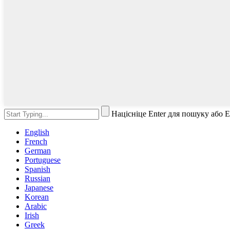
Націсніце Enter для пошуку або 
English
French
German
Portuguese
Spanish
Russian
Japanese
Korean
Arabic
Irish
Greek