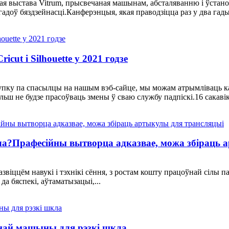
ная выстава Vitrum, прысвечаная машынам, абсталяванню і ўстано
адоў бяздзейнасці.Канферэнцыя, якая праводзіцца раз у два гады,
ut і Silhouette у 2021 годзе
акупку па спасылцы на нашым вэб-сайце, мы можам атрымліваць к
ольш не будзе прасоўваць змены ў сваю службу падпіскі.16 сакавіка
ла?Прафесійны вытворца адказвае, можа збіраць 
звіццём навукі і тэхнікі сёння, з ростам кошту працоўнай сілы п
а бяспекі, аўтаматызацыі,...
чнай машыны для рэзкі шкла