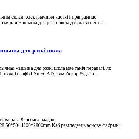
чны склад, электрычныя часткі і праграмнае
атычнай машыны для рэзкі шкла для дасягнення ...
машыны для рэзкі шкла
чная машына для рэзкі шкла мае такія перавагі, як
шкла і графікі AutoCAD, камп'ютар будзе а. ..
ля вашага ўласнага, мадэль
8:50*50~4200*2800mm Каб разгледзець аснову фабрыкі