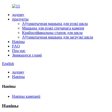
дадому
прадукты
Аўтаматычная машына для рэзкі шкла
Машына для рэзкі спечанага каменя
Крайшліфавальны станок для шкла
Аўтаматычная машына для загрузкі шкла
Навіны
FAQ
Пра нас
Звяжыцеся з намі
English
дадому
Навіны
Навіны
Навіны кампаніі
Навіны