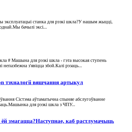
ры эксплуатацыі станка для рэзкі шкла?У нашым жыцці,
днай.Мы бачылі эксі...
кла # Машына для рэзкі шкла - гэта высокая ступень
епазбежна з'явіцца збой.Калі рэзаць...
n тэхналогіі вяшчання артыкул
гоўвання Сістэма аўтаматычна спыняе абслугоўванне
заць.Машынка для рэзкі шкла з ЧПУ...
з ёй змагацца?Наступнае, каб растлумачыць