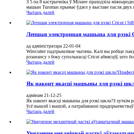
З 5 па 8 кастрычніка ў Мілане праходзіла міжнарод
машын Turomas прымае ўдзел у выставе пасля двух г
Чытаць далей
Лепшая электронная машына для рэзкі Cric
ад адміністратара 22-01-04
Wirecutter падтрымлівае чытачы. Калі вы робіце п
рэзанансу з боку супольнасці Cricut абвясціў, што б
Чытаць далей
Як наконт якасці машыны для рэзкі шк
адмінам 21-12-25
Як наконт якасці машыны для рэзкі шкла?З хуткім ра
ўсё вышэй і вышэй, а патрабаванні прадпрыемстваў д
Чытаць далей
Увядзенне механічнай часткі аўтаматы