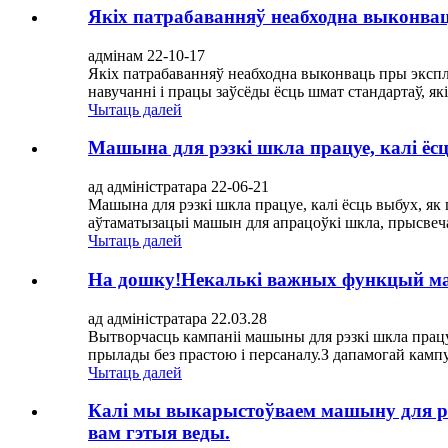
Якіх патрабаванняў неабходна выконвац
адмінам 22-10-17
Якіх патрабаванняў неабходна выконваць пры экспл
навучанні і працы заўсёды ёсць шмат стандартаў, я
Чытаць далей
Машына для рэзкі шкла працуе, калі ёсц
ад адміністратара 22-06-21
Машына для рэзкі шкла працуе, калі ёсць выбух, як
аўтаматызацыі машын для апрацоўкі шкла, прысвеча
Чытаць далей
На дошку!Некалькі важных функцый маш
ад адміністратара 22.03.28
Вытворчасць кампаніі машыны для рэзкі шкла працу
прылады без прастою і персаналу.З дапамогай кампу
Чытаць далей
Калі мы выкарыстоўваем машыну для рэз
вам гэтыя веды.