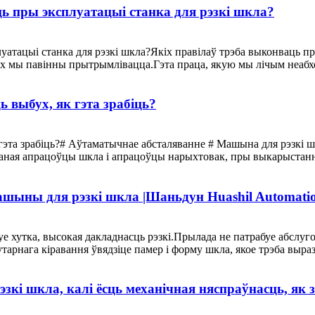
ь пры эксплуатацыі станка для рэзкі шкла?
уатацыі станка для рэзкі шкла?Якіх правілаў трэба выконваць п
кіх мы павінны прытрымлівацца.Гэта праца, якую мы лічым неабхо
ь выбух, як гэта зрабіць?
 гэта зрабіць?# Аўтаматычнае абсталяванне # Машына для рэзкі ш
ная апрацоўцы шкла і апрацоўцы нарыхтовак, пры выкарыстанні н
ыны для рэзкі шкла |Шаньдун Huashil Automatio
е хутка, высокая дакладнасць рэзкі.Прылада не патрабуе абслу
тарнага кіравання ўвядзіце памер і форму шкла, якое трэба выра
кі шкла, калі ёсць механічная няспраўнасць, як 