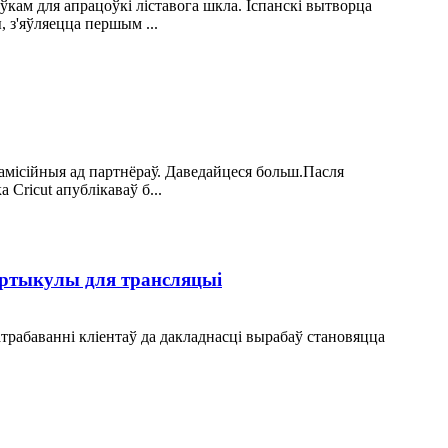
ўкам для апрацоўкі ліставога шкла. Іспанскі вытворца
 з'яўляецца першым ...
амісійныя ад партнёраў. Даведайцеся больш.Пасля
 Cricut апублікаваў б...
артыкулы для трансляцыі
атрабаванні кліентаў да дакладнасці вырабаў становяцца