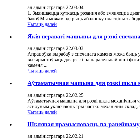
ад адміністратара 22.03.04
1. Змяншаецца хуткасць рэзання або змяняецца ды
бакоў.Мы можам адкрыць абалонку пласціны з абодву
Чытаць далей
Якія перавагі машыны для рэзкі спечан
ад адміністратара 22.03.03
Апрацоўка вырабаў з спечанага каменя можа быць у
выкарыстоўваць для рэзкі па паралельнай лініі фо
каменя ...
Чытаць далей
Аўтаматычная машына для рэзкі шкла м
ад адміністратара 22.02.25
Аўтаматычная машына для рэзкі шкла механічныя ча
асноўным уключаюць тры часткі: механічны склад, э
Чытаць далей
Шкляная прамысловасць па-ранейшаму б
ад адміністратара 22.02.21